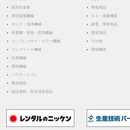
高所作業車
事務用品
荷役揚重機械
ＯＡ・測量機器
ポンプ・洗浄機械
家電・季節用品
発電機・溶接・照明機械
選挙用品
コンプレッサー・エアー機械
その他
コンクリート機械
環境機器
汎用機械
環境機械
ハウス・トイレ
季節用品
仮設資材・安全保安用品